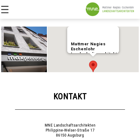
NAVIGATION
PROJEKTE
ÜBERSPRINGEN
Mattmer Nagies
Eschenlohr
LEISTUNGEN
Landschaftsarchitekten
Philippine-Welser-Str.
17
ÜBER UNS
86150 Augsburg
KONTAKT
KONTAKT
MNE Landschaftsarchitekten
Philippine-Welser-Straße 17
86150 Augsburg