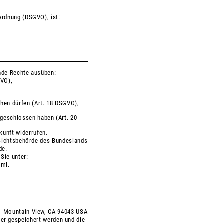
ordnung (DSGVO), ist:
nde Rechte ausüben:
GVO),
chen dürfen (Art. 18 DSGVO),
bgeschlossen haben (Art. 20
ukunft widerrufen.
fsichtsbehörde des Bundeslands
de.
 Sie unter:
tml
.
y, Mountain View, CA 94043 USA
ter gespeichert werden und die