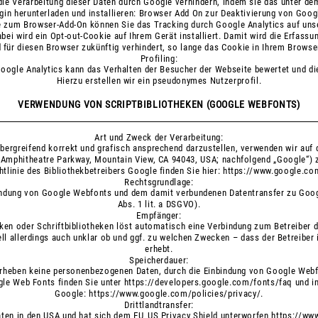
ie Verarbeitung dieser Daten durch Google verhindern, indem sie das unter de
gin herunterladen und installieren:
Browser Add On zur Deaktivierung von Googl
ve zum Browser-Add-On können Sie das Tracking durch Google Analytics auf uns
abei wird ein Opt-out-Cookie auf Ihrem Gerät installiert. Damit wird die Erfassu
 für diesen Browser zukünftig verhindert, so lange das Cookie in Ihrem Browser i
Profiling:
Google Analytics kann das Verhalten der Besucher der Webseite bewertet und die
Hierzu erstellen wir ein pseudonymes Nutzerprofil.
VERWENDUNG VON SCRIPTBIBLIOTHEKEN (GOOGLE WEBFONTS)
Art und Zweck der Verarbeitung:
bergreifend korrekt und grafisch ansprechend darzustellen, verwenden wir auf
Amphitheatre Parkway, Mountain View, CA 94043, USA; nachfolgend „Google“) z
htlinie des Bibliothekbetreibers Google finden Sie hier:
https://www.google.com
Rechtsgrundlage:
indung von Google Webfonts und dem damit verbundenen Datentransfer zu Google 
Abs. 1 lit. a DSGVO).
Empfänger:
eken oder Schriftbibliotheken löst automatisch eine Verbindung zum Betreiber de
ll allerdings auch unklar ob und ggf. zu welchen Zwecken – dass der Betreiber
erhebt.
Speicherdauer:
erheben keine personenbezogenen Daten, durch die Einbindung von Google Webf
gle Web Fonts finden Sie unter
https://developers.google.com/fonts/faq
und i
Google:
https://www.google.com/policies/privacy/
.
Drittlandtransfer:
aten in den USA und hat sich dem EU_US Privacy Shield unterworfen
https://www