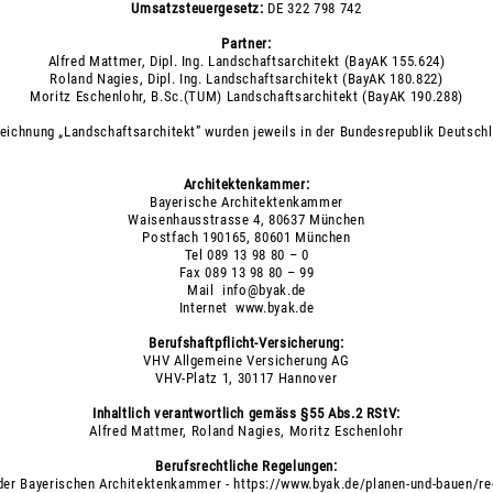
Umsatzsteuergesetz:
DE 322 798 742
Partner:
Alfred Mattmer, Dipl. Ing. Landschaftsarchitekt (BayAK 155.624)
Roland Nagies, Dipl. Ing. Landschaftsarchitekt (BayAK 180.822)
Moritz Eschenlohr, B.Sc.(TUM) Landschaftsarchitekt (BayAK 190.288)
eichnung „Landschaftsarchitekt” wurden jeweils in der Bundesrepublik Deutschl
Architektenkammer:
Bayerische Architektenkammer
Waisenhausstrasse 4, 80637 München
Postfach 190165, 80601 München
Tel 089 13 98 80 – 0
Fax 089 13 98 80 – 99
Mail
info@byak.de
Internet
www.byak.de
Berufshaftpflicht-Versicherung:
VHV Allgemeine Versicherung AG
VHV-Platz 1, 30117 Hannover
Inhaltlich verantwortlich gemäss §55 Abs.2 RStV:
Alfred Mattmer, Roland Nagies, Moritz Eschenlohr
Berufsrechtliche Regelungen:
 der Bayerischen Architektenkammer -
https://www.byak.de/planen-und-bauen/re