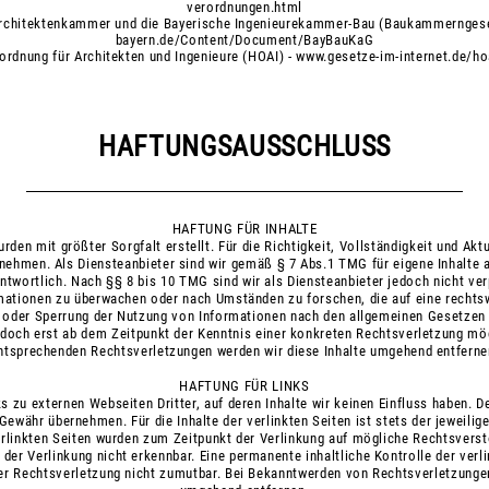
verordnungen.html
 Architektenkammer und die Bayerische Ingenieurekammer-Bau (Baukammernges
bayern.de/Content/Document/BayBauKaG
rdnung für Architekten und Ingenieure (HOAI) -
www.gesetze-im-internet.de/ho
HAFTUNGSAUSSCHLUSS
HAFTUNG FÜR INHALTE
urden mit größter Sorgfalt erstellt. Für die Richtigkeit, Vollständigkeit und Aktu
nehmen. Als Diensteanbieter sind wir gemäß § 7 Abs.1 TMG für eigene Inhalte a
twortlich. Nach §§ 8 bis 10 TMG sind wir als Diensteanbieter jedoch nicht verp
mationen zu überwachen oder nach Umständen zu forschen, die auf eine rechtswi
g oder Sperrung der Nutzung von Informationen nach den allgemeinen Gesetzen b
jedoch erst ab dem Zeitpunkt der Kenntnis einer konkreten Rechtsverletzung mö
ntsprechenden Rechtsverletzungen werden wir diese Inhalte umgehend entferne
HAFTUNG FÜR LINKS
s zu externen Webseiten Dritter, auf deren Inhalte wir keinen Einfluss haben. D
Gewähr übernehmen. Für die Inhalte der verlinkten Seiten ist stets der jeweilige
verlinkten Seiten wurden zum Zeitpunkt der Verlinkung auf mögliche Rechtsverst
der Verlinkung nicht erkennbar. Eine permanente inhaltliche Kontrolle der verl
er Rechtsverletzung nicht zumutbar. Bei Bekanntwerden von Rechtsverletzungen