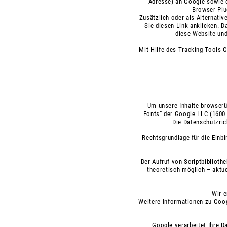
Adresse) an Google sowie d
Browser-Plu
Zusätzlich oder als Alternati
Sie
diesen Link anklicken
. D
diese Website und
Mit Hilfe des Tracking-Tools 
Um unsere Inhalte browserü
Fonts“ der Google LLC (1600 
Die Datenschutzric
Rechtsgrundlage für die Einb
Der Aufruf von Scriptbiblioth
theoretisch möglich – aktue
Wir 
Weitere Informationen zu Goo
Google verarbeitet Ihre D