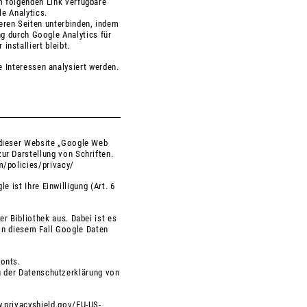
m folgenden Link verfügbare
e Analytics
.
eren Seiten unterbinden, indem
ng durch Google Analytics für
nstalliert bleibt.
 Interessen analysiert werden.
 dieser Website „Google Web
ur Darstellung von Schriften.
/policies/privacy/
ist Ihre Einwilligung (Art. 6
r Bibliothek aus. Dabei ist es
 in diesem Fall Google Daten
onts.
n der Datenschutzerklärung von
.privacyshield.gov/EU-US-