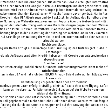
er Webseite durch Sie ermöglichen. Die durch das Cookie erzeugten Information
l an einen Server von Google in den USA übertragen und dort gespeichert. Aufg
seiten, wird Ihre IP-Adresse von Google jedoch innerhalb von Mitgliedstaaten 
 Abkommens über den Europäischen Wirtschaftsraum zuvor gekürzt. Nur in Ausna
Google in den USA übertragen und dort gekürzt. Im Auftrag des Betreibers die
hre Nutzung der Webseite auszuwerten, um Reports über die Webseitenaktivit
ng und der Internetnutzung verbundene Dienstleistungen gegenüber dem Webseit
ics von Ihrem Browser übermittelte IP-Adresse wird nicht mit anderen Daten
beitung liegen in der Auswertung der Nutzung der Website und in der Zusamme
. Auf Grundlage der Nutzung der Website und des Internets sollen dann weitere
erbracht werden.
Rechtsgrundlage:
ng der Daten erfolgt auf Grundlage einer Einwilligung des Nutzers (Art. 6 Abs. 1
Empfänger:
gle als Auftragsverarbeiter. Hierfür haben wir mit Google den entsprechenden 
abgeschlossen.
Speicherdauer:
der Daten erfolgt, sobald diese für unsere Aufzeichnungszwecke nicht mehr erfo
Drittlandtransfer:
aten in den USA und hat sich dem EU_US Privacy Shield unterworfen
https://www
Framework
.
Bereitstellung vorgeschrieben oder erforderlich:
onenbezogenen Daten erfolgt freiwillig, allein auf Basis Ihrer Einwilligung. Sofer
kann es hierdurch zu Funktionseinschränkungen auf der Website kommen.
Widerruf der Einwilligung:
der Cookies durch eine entsprechende Einstellung Ihrer Browser-Software verhi
sem Fall gegebenenfalls nicht sämtliche Funktionen dieser Website vollumfängli
rfassung der durch das Cookie erzeugten und auf Ihre Nutzung der Webseite bezo