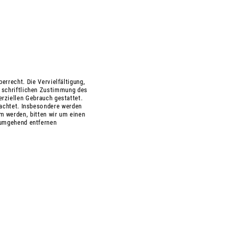
errecht. Die Vervielfältigung,
r schriftlichen Zustimmung des
erziellen Gebrauch gestattet.
beachtet. Insbesondere werden
m werden, bitten wir um einen
 umgehend entfernen