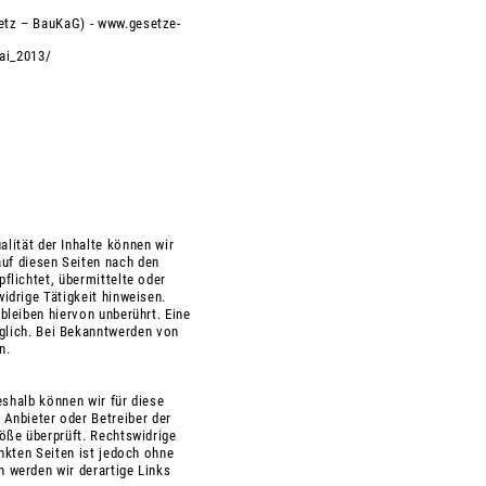
etz – BauKaG) -
www.gesetze-
ai_2013/
alität der Inhalte können wir
uf diesen Seiten nach den
flichtet, übermittelte oder
drige Tätigkeit hinweisen.
leiben hiervon unberührt. Eine
glich. Bei Bekanntwerden von
n.
eshalb können wir für diese
 Anbieter oder Betreiber der
öße überprüft. Rechtswidrige
inkten Seiten ist jedoch ohne
 werden wir derartige Links