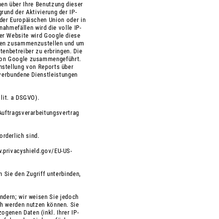
en über Ihre Benutzung dieser
rund der Aktivierung der IP-
der Europäischen Union oder in
hmefällen wird die volle IP-
ser Website wird Google diese
äten zusammenzustellen und um
enbetreiber zu erbringen. Die
 von Google zusammengeführt.
nstellung von Reports über
 verbundene Dienstleistungen
 lit. a DSGVO).
Auftragsverarbeitungsvertrag
rderlich sind.
.privacyshield.gov/EU-US-
n Sie den Zugriff unterbinden,
ndern; wir weisen Sie jedoch
ch werden nutzen können. Sie
genen Daten (inkl. Ihrer IP-