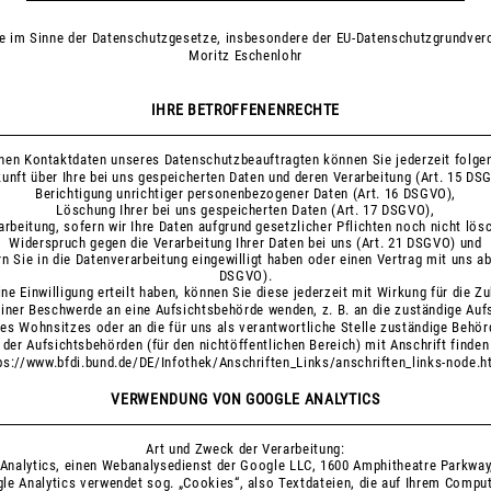
le im Sinne der Datenschutzgesetze, insbesondere der EU-Datenschutzgrundver
Moritz Eschenlohr
IHRE BETROFFENENRECHTE
nen Kontaktdaten unseres Datenschutzbeauftragten können Sie jederzeit folge
unft über Ihre bei uns gespeicherten Daten und deren Verarbeitung (Art. 15 DS
Berichtigung unrichtiger personenbezogener Daten (Art. 16 DSGVO),
Löschung Ihrer bei uns gespeicherten Daten (Art. 17 DSGVO),
rbeitung, sofern wir Ihre Daten aufgrund gesetzlicher Pflichten noch nicht lös
Widerspruch gegen die Verarbeitung Ihrer Daten bei uns (Art. 21 DSGVO) und
rn Sie in die Datenverarbeitung eingewilligt haben oder einen Vertrag mit uns a
DSGVO).
ne Einwilligung erteilt haben, können Sie diese jederzeit mit Wirkung für die Z
 einer Beschwerde an eine Aufsichtsbehörde wenden, z. B. an die zuständige Au
res Wohnsitzes oder an die für uns als verantwortliche Stelle zuständige Behör
 der Aufsichtsbehörden (für den nichtöffentlichen Bereich) mit Anschrift finden
ps://www.bfdi.bund.de/DE/Infothek/Anschriften_Links/anschriften_links-node.h
VERWENDUNG VON GOOGLE ANALYTICS
Art und Zweck der Verarbeitung:
Analytics, einen Webanalysedienst der Google LLC, 1600 Amphitheatre Parkwa
le Analytics verwendet sog. „Cookies“, also Textdateien, die auf Ihrem Compu